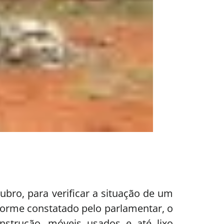
tubro, para verificar a situação de um
nforme constatado pelo parlamentar, o
onstrução, móveis usados e até lixo