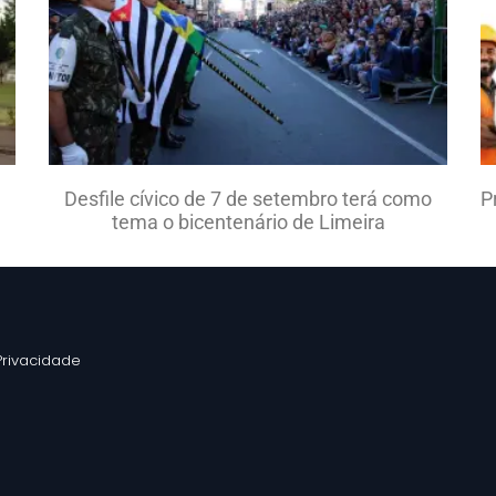
Desfile cívico de 7 de setembro terá como
P
tema o bicentenário de Limeira
 Privacidade