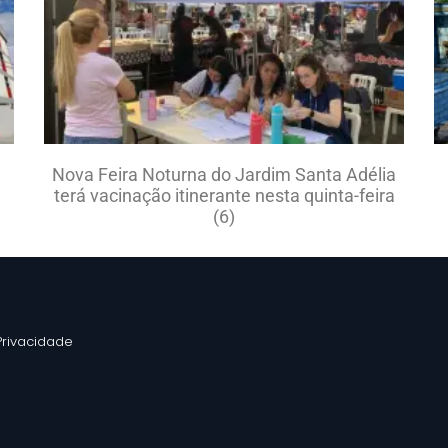
Nova Feira Noturna do Jardim Santa Adélia
terá vacinação itinerante nesta quinta-feira
(6)
 Privacidade