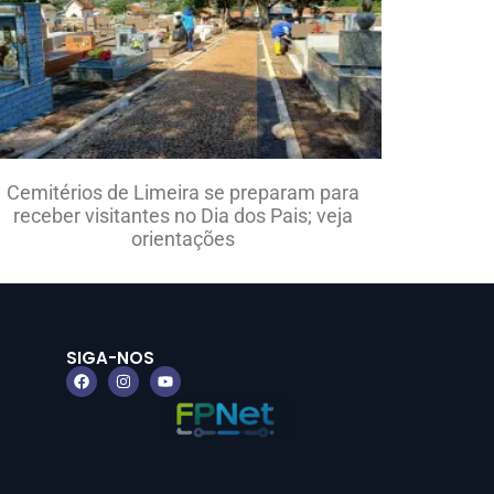
Cemitérios de Limeira se preparam para
receber visitantes no Dia dos Pais; veja
orientações
SIGA-NOS