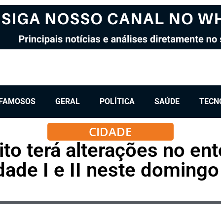
FAMOSOS
GERAL
POLÍTICA
SAÚDE
TECN
CIDADE
ito terá alterações no en
ade I e II neste domingo