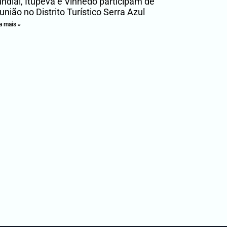
ndiaí, Itupeva e Vinhedo participam de
união no Distrito Turístico Serra Azul
a mais »