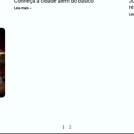
Conheça a cidade além do básico
Ju
re
Leia mais »
Lei
1
2