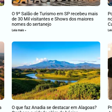
O 9º Salão de Turismo em SP recebeu mais
Po
de 30 Mil visitantes e Shows dos maiores
no
nomes do sertanejo
C
Leia mais »
Lei
a
O que faz Anadia se destacar em Alagoas?
P