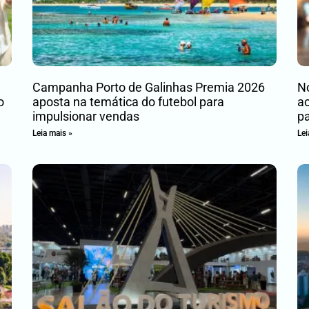
Campanha Porto de Galinhas Premia 2026
No
o
aposta na temática do futebol para
ac
impulsionar vendas
pa
Leia mais »
Lei