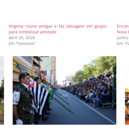
Virginia reúne amigas e faz tatuagem em grupo
Encon
para simbolizar amizade
Nova I
abril 25, 2026
junho
Em "Famosos"
Em "F