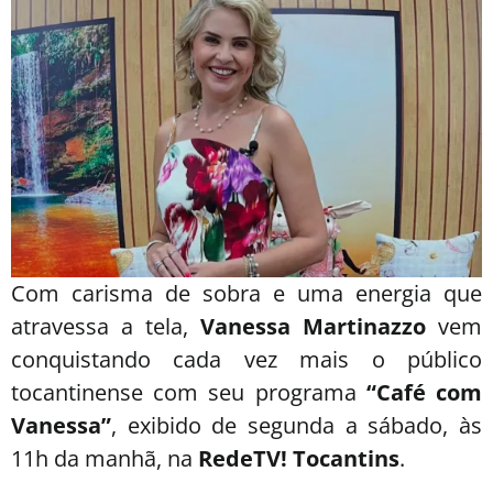
Com carisma de sobra e uma energia que
atravessa a tela,
Vanessa Martinazzo
vem
conquistando cada vez mais o público
tocantinense com seu programa
“Café com
Vanessa”
, exibido de segunda a sábado, às
11h da manhã, na
RedeTV! Tocantins
.