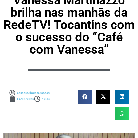
Vanessa Martinazzo
brilha nas manhãs da
RedeTV! Tocantins com
o sucesso do “Café
com Vanessa”
assessoriadefamosos
04/05/2025
12:36