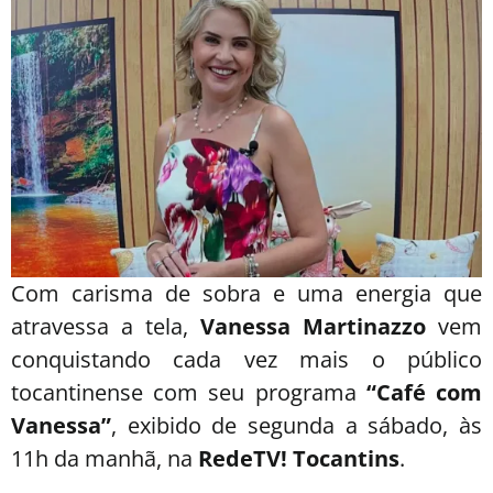
Com carisma de sobra e uma energia que
atravessa a tela,
Vanessa Martinazzo
vem
conquistando cada vez mais o público
tocantinense com seu programa
“Café com
Vanessa”
, exibido de segunda a sábado, às
11h da manhã, na
RedeTV! Tocantins
.