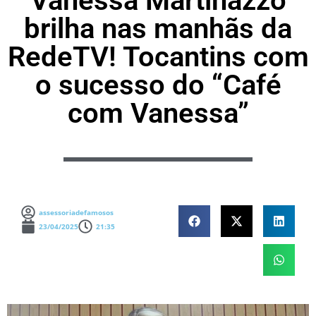
Vanessa Martinazzo
brilha nas manhãs da
RedeTV! Tocantins com
o sucesso do “Café
com Vanessa”
assessoriadefamosos
23/04/2025
21:35