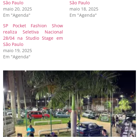
São Paulo
São Paulo
maio 20, 2025
maio 18, 2025
Em "Agenda"
Em "Agenda"
SP Pocket Fashion Show
realiza Seletiva Nacional
28/04 na Studio Stage em
São Paulo
maio 19, 2025
Em "Agenda"