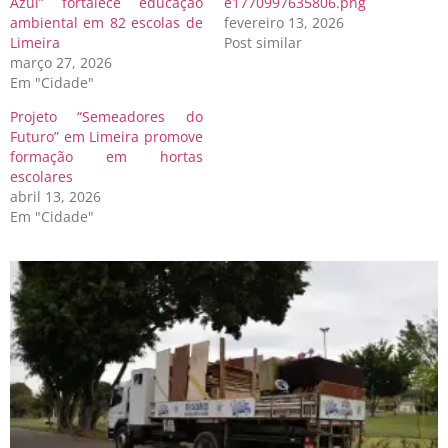
Azul” fortalece educação
e1770997635806.png
ambiental em 82 escolas de
fevereiro 13, 2026
Limeira
Post similar
março 27, 2026
Em "Cidade"
Projeto “Semeadores do
Futuro” em Limeira promove
formação em hortas
escolares
abril 13, 2026
Em "Cidade"