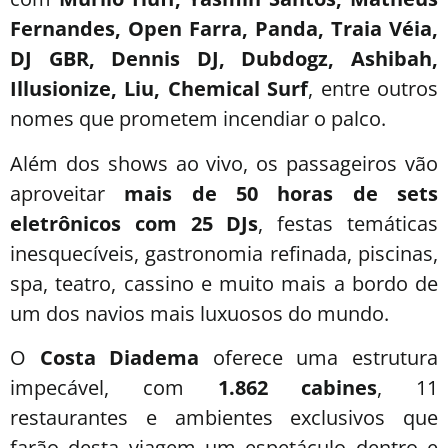
Fernandes, Open Farra, Panda, Traia Véia,
DJ GBR, Dennis DJ, Dubdogz, Ashibah,
Illusionize, Liu, Chemical Surf
, entre outros
nomes que prometem incendiar o palco.
Além dos shows ao vivo, os passageiros vão
aproveitar
mais de 50 horas de sets
eletrônicos com 25 DJs
, festas temáticas
inesquecíveis, gastronomia refinada, piscinas,
spa, teatro, cassino e muito mais a bordo de
um dos navios mais luxuosos do mundo.
O
Costa Diadema
oferece uma estrutura
impecável, com
1.862 cabines
, 11
restaurantes e ambientes exclusivos que
farão desta viagem um espetáculo dentro e