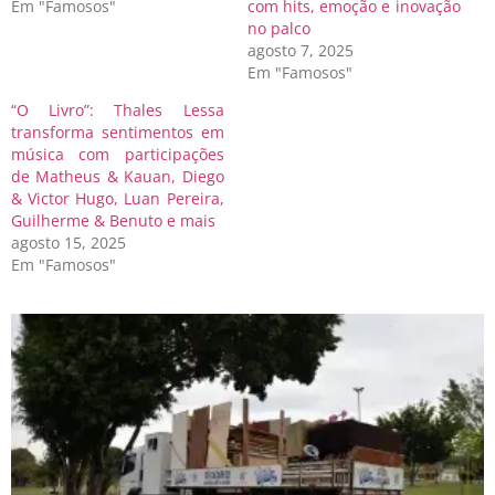
Em "Famosos"
com hits, emoção e inovação
no palco
agosto 7, 2025
Em "Famosos"
“O Livro”: Thales Lessa
transforma sentimentos em
música com participações
de Matheus & Kauan, Diego
& Victor Hugo, Luan Pereira,
Guilherme & Benuto e mais
agosto 15, 2025
Em "Famosos"