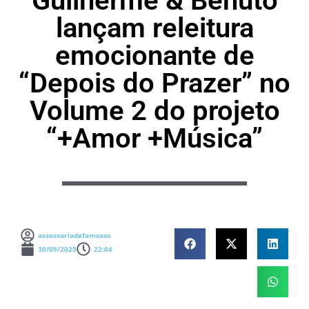
Guilherme & Benuto
lançam releitura
emocionante de
“Depois do Prazer” no
Volume 2 do projeto
“+Amor +Música”
assessoriadefamosos
30/05/2025
22:04