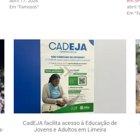
abril 17, 2026
em SP
Em "Famosos"
abril 
Em "F
CadEJA facilita acesso à Educação de
a-
Jovens e Adultos em Limeira