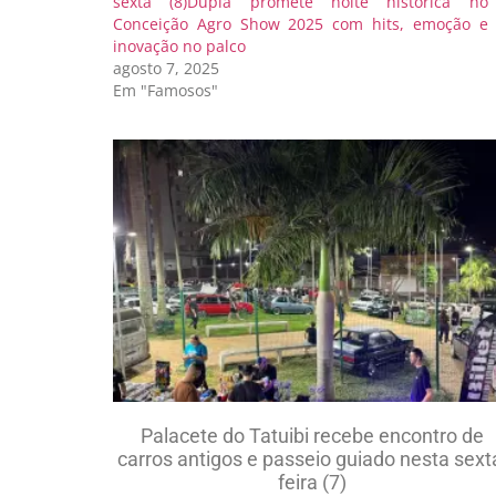
sexta (8)Dupla promete noite histórica no
Conceição Agro Show 2025 com hits, emoção e
inovação no palco
agosto 7, 2025
Em "Famosos"
Palacete do Tatuibi recebe encontro de
carros antigos e passeio guiado nesta sext
feira (7)